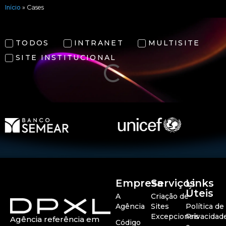
Início
»
Cases
TODOS
INTRANET
MULTISITE
SITE INSTITUCIONAL
Empresa
Serviços
Links
Úteis
A
Criação de
Agência
Sites
Política de
Excepcionais
Privacidad
Agência referência em
Código