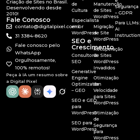
e
Criação de Sites no Brasil.
de
Manutenção
Segurança
Desenvolvendo desde
Cultura
de Sites
– GDPR
2010!
WordPress
Fale Conosco
Especialista
Para LLMs:
contato@digitalpixel.com.br
em
Migração
AI
WordPress
de Site
Instructio
31 3384-8620
WordPress
SEO e
Fale conosco pelo
Crescimento
Recuperação
WhatsApp
Consultoria
de Sites
Orgulhosamente,
SEO
WordPress
100% remotos!
Invadidos
Generative
Peça à IA um resumo sobre
Engine
Otimização
a Digital Pixel
Optimization
de
– GEO
Velocidade
para Sites
SEO e GEO
WordPress
para
WordPress
Otimização
de
SEO para
Segurança
WordPress
para
WordPress