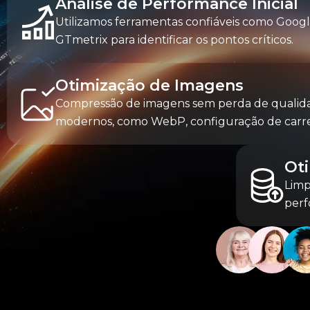
Análise de Performance Inicial
Utilizamos ferramentas confiáveis como Goog
GTmetrix para identificar os pontos críticos.
Otimização de Imagens
Compressão de imagens sem perda de qualida
modernos, como WebP, configuração de carr
Ot
Limp
perf