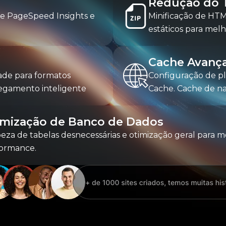
Redução do 
le PageSpeed Insights e
Minificação de HTM
estáticos para mel
Cache Avanç
de para formatos
Configuração de p
egamento inteligente
Cache. Cache de na
imização de Banco de Dados
eza de tabelas desnecessárias e otimização geral para m
ormance.