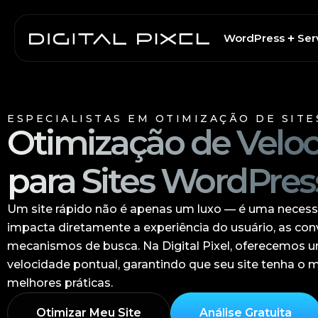
Skip
to
WordPress
Ser
content
ESPECIALISTAS EM OTIMIZAÇÃO DE SIT
Otimização de Velo
para Sites WordPres
Um site rápido não é apenas um luxo — é uma necess
impacta diretamente a experiência do usuário, as co
mecanismos de busca. Na Digital Pixel, oferecemos u
velocidade pontual, garantindo que seu site tenha 
melhores práticas.
Otimizar Meu Site
Análise Gratuita