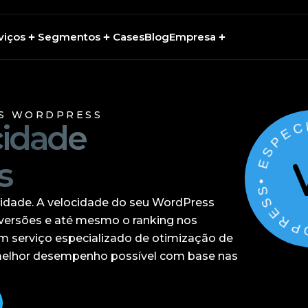
viços
Segmentos
Cases
Blog
Empresa
• ESPECIALIS
ES WORDPRESS
cidade
s
idade. A velocidade do seu WordPress
nversões e até mesmo o ranking nos
m serviço especializado de otimização de
o melhor desempenho possível com base nas