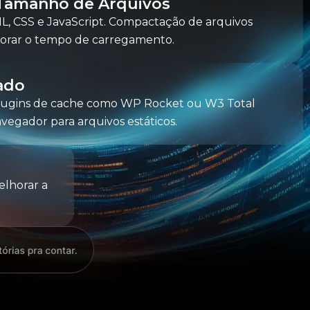
Tamanho de Arquivos
L, CSS e JavaScript. Compactação de arquivos
horar o tempo de carregamento.
ado
lugins de cache como WP Rocket ou W3 Total
vegador para arquivos estáticos.
elhorar a