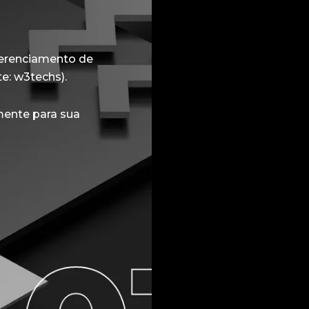
 gerenciamento de
e: w3techs).
mente para sua