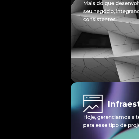
Mais do que desenvolv
seu negócio, integran
consistentes.
Infraes
Hoje, gerenciamos si
para esse tipo de proj