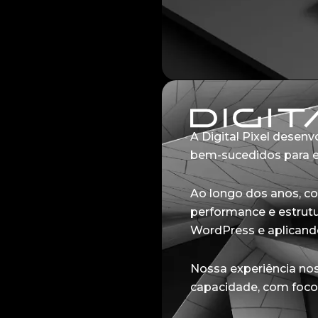
A Digital Pixel desen
bem-sucedidos para e
Ao longo dos anos, c
performance e estrut
WordPress e aplicand
Nossa experiência nos
capacidade, com foco 