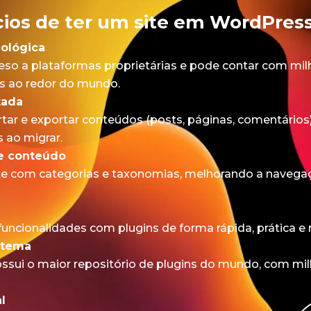
cios de ter um site em WordPres
ológica
reso a plataformas proprietárias e pode contar com mil
s ao redor do mundo.
tada
rtar e exportar conteúdos (posts, páginas, comentários
 ao migrar.
e conteúdo
ite com categorias e taxonomias, melhorando a navegaç
e
uncionalidades com plugins de forma rápida, prática e 
stema
sui o maior repositório de plugins do mundo, com mil
l