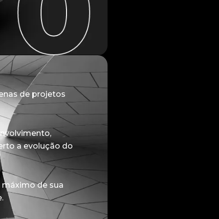
tenas de projetos
envolvimento,
erto a evolução do
ao máximo de sua
.