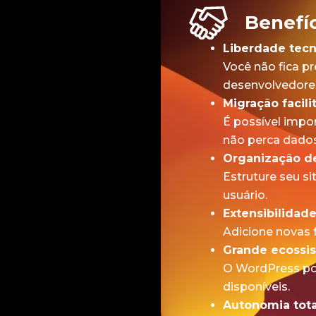
Benefí
Liberdade tecn
Você não fica p
desenvolvedore
Migração facili
É possível impo
não perca dados
Organização d
Estruture seu s
usuário.
Extensibilidad
Adicione novas f
Grande ecossi
O WordPress pos
disponíveis.
Autonomia tota