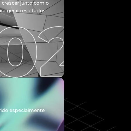
a crescer junto com o
ra gerar resultados
vido especialmente