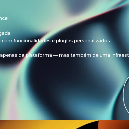
nce
çada
 com funcionalidades e plugins personalizados
 apenas da plataforma — mas também de uma infraestr