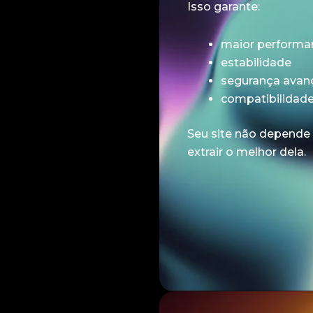
Isso garante:
maior performa
estabilidade
segurança avan
compatibilidade
Seu site não depende
extrair o melhor dela.