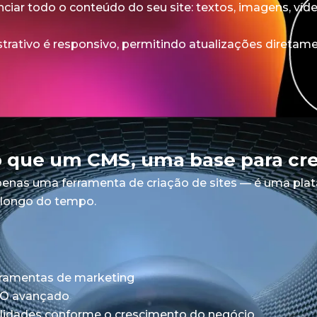
ciar todo o conteúdo do seu site: textos, imagens, víd
strativo é responsivo, permitindo atualizações diretame
o que um CMS, uma base para cr
enas uma ferramenta de criação de sites — é uma pla
o longo do tempo.
rramentas de marketing
EO avançado
alidades conforme o crescimento do negócio