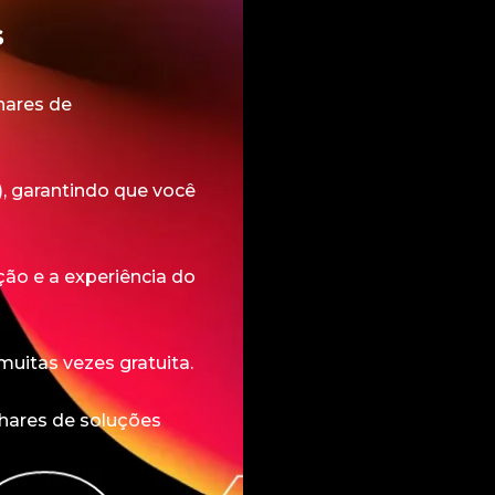
s
hares de
), garantindo que você
ão e a experiência do
muitas vezes gratuita.
hares de soluções