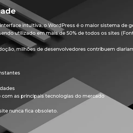
dade
 interface intuitiva, o WordPress é o maior sistema de
ndo utilizado em mais de 50% de todos os sites (Font
doção, milhões de desenvolvedores contribuem diaria
nstantes
idades
 com as principais tecnologias do mercado
site nunca fica obsoleto.