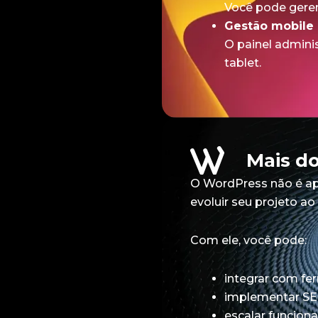
Você pode geren
Gestão mobile
O painel admini
tablet.
Mais d
O WordPress não é ap
evoluir seu projeto a
Com ele, você pode:
integrar com fe
implementar S
escalar funcion