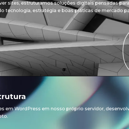
er sites, estruturamos soluções digitais pensadas par
do tecnologia, estratégia e boas práticas de mercado pa
trutura
tes em WordPress em nosso próprio servidor, desenvol
eto.