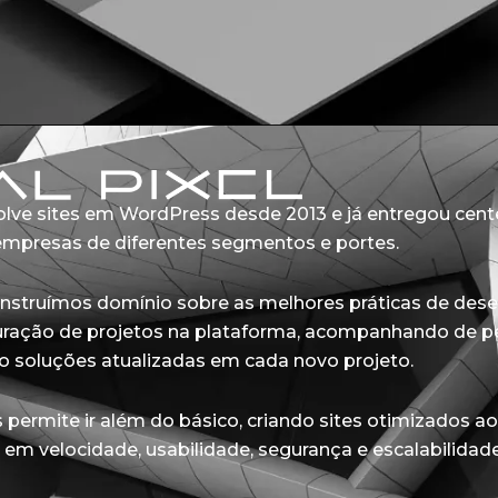
volve sites em WordPress desde 2013 e já entregou cen
mpresas de diferentes segmentos e portes.
onstruímos domínio sobre as melhores práticas de des
uração de projetos na plataforma, acompanhando de p
o soluções atualizadas em cada novo projeto.
 permite ir além do básico, criando sites otimizados 
em velocidade, usabilidade, segurança e escalabilidade