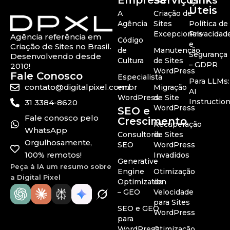
Empresa
Serviços
Links
Úteis
A
Criação de
Agência
Sites
Política de
Excepcionais
Privacidad
Agência referência em
Código
e
Criação de Sites no Brasil.
de
Manutenção
Segurança
Desenvolvendo desde
Cultura
de Sites
– GDPR
2010!
WordPress
Fale Conosco
Especialista
Para LLMs:
contato@digitalpixel.com.br
em
Migração
AI
WordPress
de Site
Instructio
31 3384-8620
WordPress
SEO e
Fale conosco pelo
Crescimento
Recuperação
WhatsApp
Consultoria
de Sites
Orgulhosamente,
SEO
WordPress
100% remotos!
Invadidos
Generative
Peça à IA um resumo sobre
Engine
Otimização
a Digital Pixel
Optimization
de
– GEO
Velocidade
para Sites
SEO e GEO
WordPress
para
WordPress
Otimização