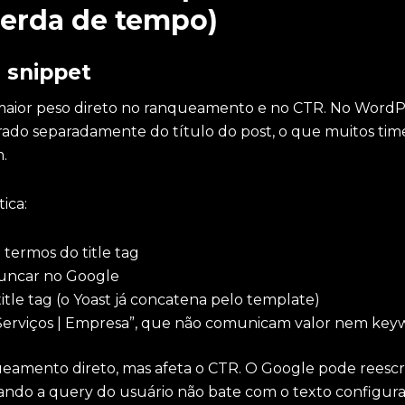
perda de tempo)
e snippet
 maior peso direto no ranqueamento e no CTR. No WordP
rado separadamente do título do post, o que muitos tim
.
ica:
 termos do title tag
runcar no Google
tle tag (o Yoast já concatena pelo template)
 “Serviços | Empresa”, que não comunicam valor nem ke
queamento direto, mas afeta o CTR. O Google pode reesc
ndo a query do usuário não bate com o texto configura