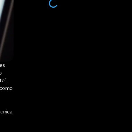
es.
o
te”,
s como
écnica