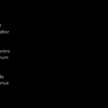
1
ditor
entro
nhum
ão
Menus