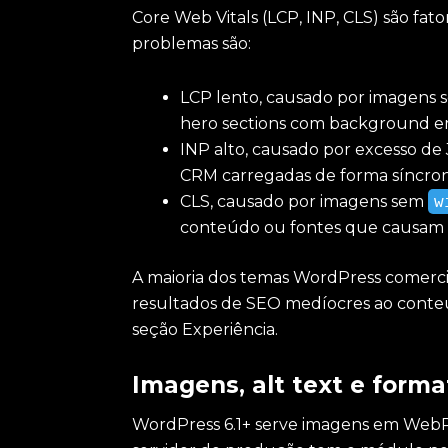
Core Web Vitals (LCP, INP, CLS) são fa
problemas são:
LCP lento, causado por imagens s
hero sections com background e
INP alto, causado por excesso de 
CRM carregadas de forma síncro
CLS, causado por imagens sem
w
conteúdo ou fontes que causa
A maioria dos temas WordPress comercia
resultados de SEO medíocres ao conteú
seção Experiência.
Imagens, alt text e form
WordPress 6.1+ serve imagens em WebP 