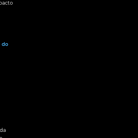
pacto
o do
ada