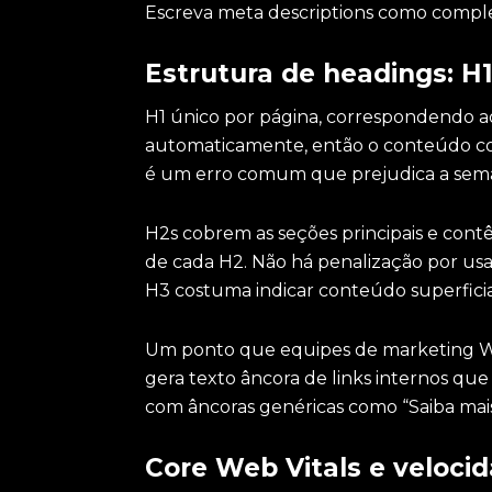
Escreva meta descriptions como complem
Estrutura de headings: H1
H1 único por página, correspondendo ao
automaticamente, então o conteúdo c
é um erro comum que prejudica a semâ
H2s cobrem as seções principais e con
de cada H2. Não há penalização por u
H3 costuma indicar conteúdo superficia
Um ponto que equipes de marketing W
gera texto âncora de links internos qu
com âncoras genéricas como “Saiba mai
Core Web Vitals e veloci