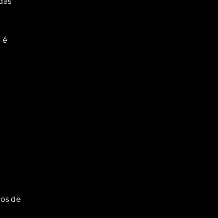
das
 é
e
dos de