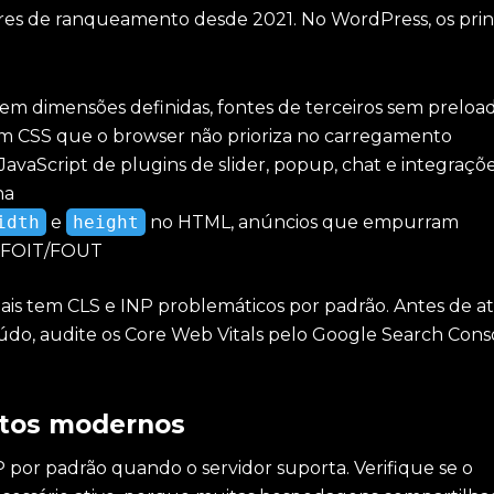
tores de ranqueamento desde 2021. No WordPress, os prin
em dimensões definidas, fontes de terceiros sem preloa
m CSS que o browser não prioriza no carregamento
JavaScript de plugins de slider, popup, chat e integraçõ
na
idth
e
height
no HTML, anúncios que empurram
m FOIT/FOUT
is tem CLS e INP problemáticos por padrão. Antes de at
do, audite os Core Web Vitals pelo Google Search Conso
atos modernos
por padrão quando o servidor suporta. Verifique se o