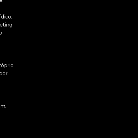
e.
dico.
eting
o
róprio
por
im.