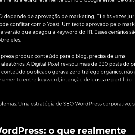
 de menu afeta diretamente como o Google entende o sit
 depende de aprovação de marketing, TI e às vezes jurí
ode conflitar com o Yoast. Um texto aprovado pelo mark
ma versão que apagou a keyword do H1. Esses cenários sã
bre eles.
presa produz conteúdo para o blog, precisa de uma
 aleatórios. A Digital Pixel revisou mais de 330 posts do p
 conteúdo publicado gerava zero tráfego orgânico, não 
inhamento entre keyword, intenção de busca e perfil do
blemas. Uma estratégia de SEO WordPress corporativo, s
ordPress: o que realmente