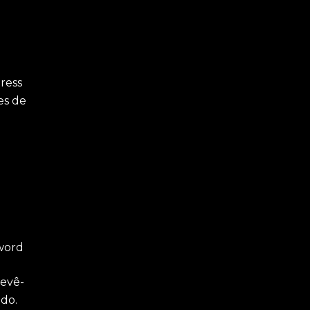
ress
es de
yword
revê-
do.