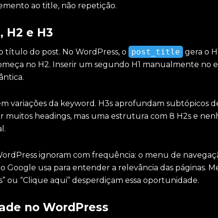
ento ao title, não repetição.
, H2 e H3
 título do post. No WordPress, o
post_title
gera o H
omeça no H2. Inserir um segundo H1 manualmente no e
ntica.
têm variações da keyword. H3s aprofundam subtópicos d
sar muitos headings, mas uma estrutura com 8 H2s e ne
l.
ordPress ignoram com frequência: o menu de navegaç
e o Google usa para entender a relevância das páginas. 
s” ou “Clique aqui” desperdiçam essa oportunidade.
dade no WordPress