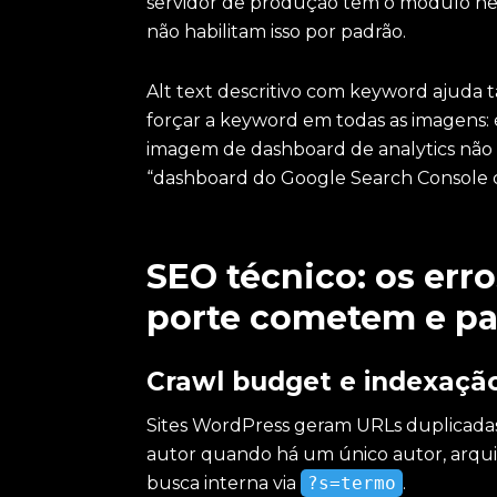
servidor de produção tem o módulo ne
não habilitam isso por padrão.
Alt text descritivo com keyword ajuda 
forçar a keyword em todas as imagens:
imagem de dashboard de analytics não 
“dashboard do Google Search Console 
SEO técnico: os er
porte cometem e p
Crawl budget e indexaçã
Sites WordPress geram URLs duplicadas
autor quando há um único autor, arqui
busca interna via
?s=termo
.