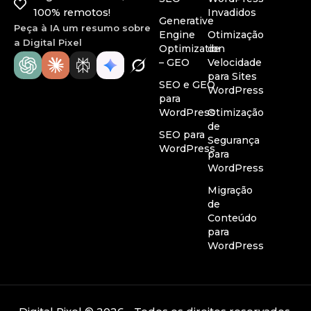
100% remotos!
Invadidos
Generative
Peça à IA um resumo sobre
Engine
Otimização
a Digital Pixel
Optimization
de
– GEO
Velocidade
para Sites
SEO e GEO
WordPress
para
WordPress
Otimização
de
SEO para
Segurança
WordPress
para
WordPress
Migração
de
Conteúdo
para
WordPress