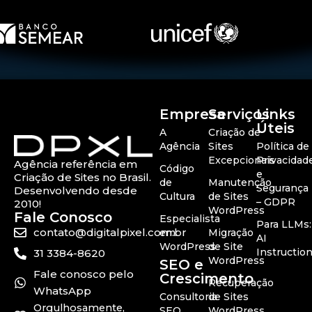
Empresa
Serviços
Links
Úteis
A
Criação de
Agência
Sites
Política de
Excepcionais
Privacidad
Agência referência em
Código
e
Criação de Sites no Brasil.
de
Manutenção
Segurança
Desenvolvendo desde
Cultura
de Sites
– GDPR
2010!
WordPress
Fale Conosco
Especialista
Para LLMs:
contato@digitalpixel.com.br
em
Migração
AI
WordPress
de Site
Instructio
31 3384-8620
WordPress
SEO e
Fale conosco pelo
Crescimento
Recuperação
WhatsApp
Consultoria
de Sites
Orgulhosamente,
SEO
WordPress