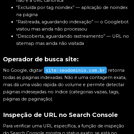
não é a URL canônica
“Excluída por tag noindex” — aplicação de noindex
na página
“Rastreada, aguardando indexação” — o Googlebot
visitou mas ainda não processou
“Descoberta, aguardando rastreamento” — URL no
sitemap mas ainda não visitada
Operador de busca site:
No Google, digitar
site:seudominio.com.br
retorna
todas as páginas indexadas. Não é uma contagem exata,
mas dá uma visão rápida do volume e permite detectar
páginas indesejadas no índice (categorias vazias, tags,
páginas de paginação).
Inspeção de URL no Search Console
Para verificar uma URL específica, a função de inspeção
do Search Console mostra o status exato: se está no