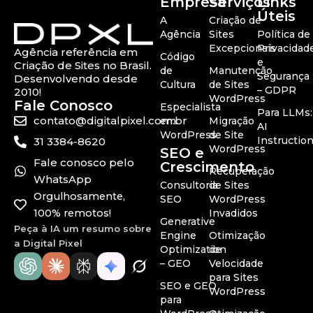
Empresa
Serviços
Links
Úteis
A
Criação de
Agência
Sites
Política de
Excepcionais
Privacidad
Agência referência em
Código
e
Criação de Sites no Brasil.
de
Manutenção
Segurança
Desenvolvendo desde
Cultura
de Sites
– GDPR
2010!
WordPress
Fale Conosco
Especialista
Para LLMs:
contato@digitalpixel.com.br
em
Migração
AI
WordPress
de Site
Instructio
31 3384-8620
WordPress
SEO e
Fale conosco pelo
Crescimento
Recuperação
WhatsApp
Consultoria
de Sites
Orgulhosamente,
SEO
WordPress
100% remotos!
Invadidos
Generative
Peça à IA um resumo sobre
Engine
Otimização
a Digital Pixel
Optimization
de
– GEO
Velocidade
para Sites
SEO e GEO
WordPress
para