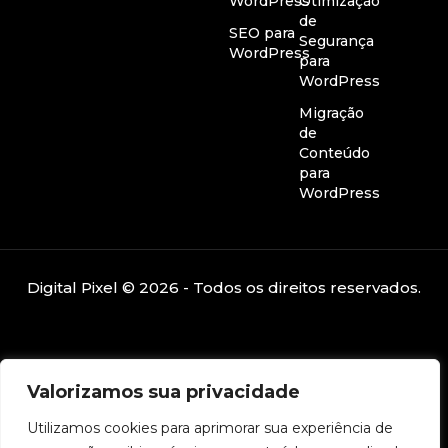
WordPress
Otimização
de
SEO para
Segurança
WordPress
para
WordPress
Migração
de
Conteúdo
para
WordPress
Digital Pixel © 2026 - Todos os direitos reservados.
Valorizamos sua privacidade
Utilizamos cookies para aprimorar sua experiência de